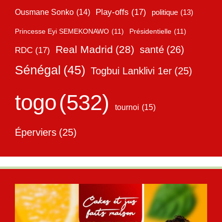
Play-offs
(17)
Ousmane Sonko
(14)
politique
(13)
Princesse Eyi SEMEKONAWO
(11)
Présidentielle
(11)
Real Madrid
(28)
santé
(26)
RDC
(17)
Sénégal
(45)
Togbui Lanklivi 1er
(25)
togo
(532)
tournoi
(15)
Éperviers
(25)