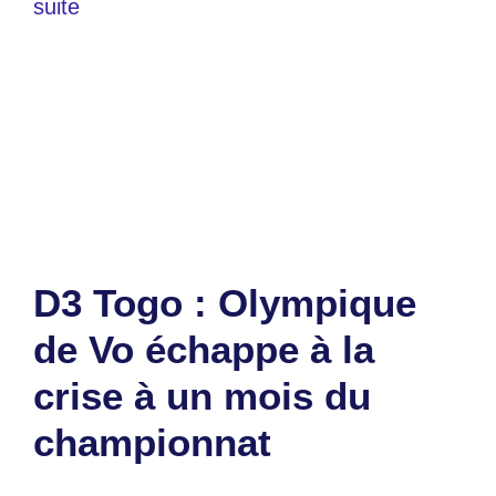
suite
Catégories
Sports
Étiquettes
D3
,
football
,
togo
Laisser un commentaire
D3 Togo : Olympique
de Vo échappe à la
crise à un mois du
championnat