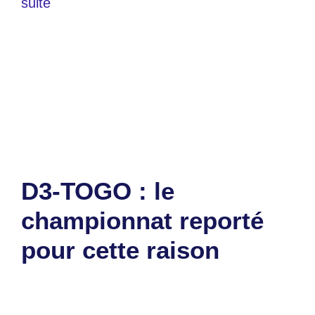
suite
Catégories
Sports
Étiquettes
champion
,
D3
,
Sara FC
Laisser un commentaire
D3-TOGO : le
championnat reporté
pour cette raison
6 mai 2025
par
Romuald A.