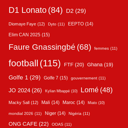
D1 Lonato
(84)
D2
(29)
EEPTO
(14)
Diomaye Faye
(12)
Dyto
(11)
Elim CAN 2025
(15)
Faure Gnassingbé
(68)
femmes
(11)
football
(115)
FTF
(20)
Ghana
(19)
Golfe 1
(29)
Golfe 7
(15)
gouvernement
(11)
Lomé
(48)
JO 2024
(26)
Kylian Mbappé
(10)
Mali
(14)
Maroc
(14)
Macky Sall
(12)
Miato
(10)
Niger
(14)
mondial 2026
(11)
Nigéria
(11)
ONG CAFE
(22)
OOAS
(11)