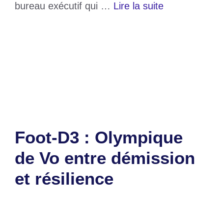
bureau exécutif qui …
Lire la suite
Catégories
Sports
Étiquettes
D3
,
Olympique de Vo
Laisser un commentaire
Foot-D3 : Olympique
de Vo entre démission
et résilience
31 mars 2025
par
Romuald A.