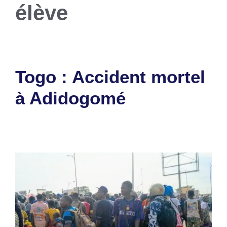
élève
Togo : Accident mortel
à Adidogomé
12 mars 2024
par
Romuald A.