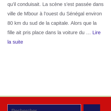
qu’il conduisait. La scène s’est passée dans
ville de Mbour à l’ouest du Sénégal environ
80 km du sud de la capitale. Alors que la
fille ait pris place dans la voiture du …
Lire
la suite
Catégories
Divers
Étiquettes
Chauffeur
,
élève
,
fille
,
Mbour
,
Sénégal
Laisser un commentaire
Rechercher