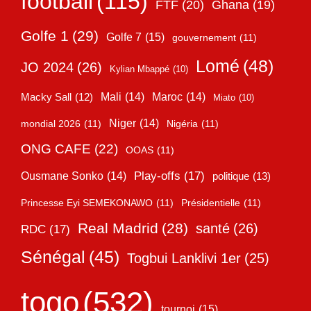
football
(115)
FTF
(20)
Ghana
(19)
Golfe 1
(29)
Golfe 7
(15)
gouvernement
(11)
Lomé
(48)
JO 2024
(26)
Kylian Mbappé
(10)
Mali
(14)
Maroc
(14)
Macky Sall
(12)
Miato
(10)
Niger
(14)
mondial 2026
(11)
Nigéria
(11)
ONG CAFE
(22)
OOAS
(11)
Play-offs
(17)
Ousmane Sonko
(14)
politique
(13)
Princesse Eyi SEMEKONAWO
(11)
Présidentielle
(11)
Real Madrid
(28)
santé
(26)
RDC
(17)
Sénégal
(45)
Togbui Lanklivi 1er
(25)
togo
(532)
tournoi
(15)