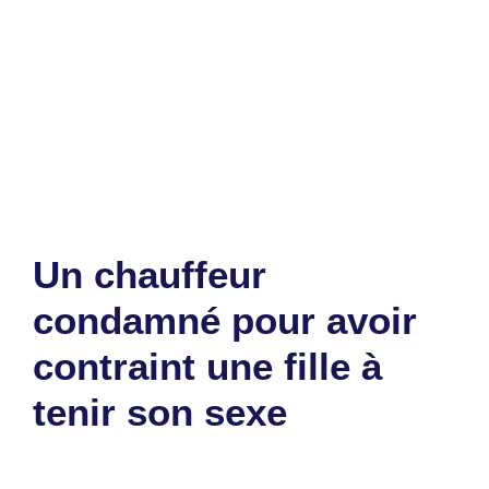
Catégories
Société
Étiquettes
accident
,
élève
,
togo
Laisser un commentaire
Un chauffeur
condamné pour avoir
contraint une fille à
tenir son sexe
15 novembre 2023
par
Romuald A.