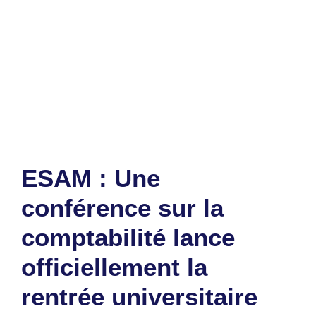
Catégories
Education
Étiquettes
Afrique
,
ESAM
,
étudiants
,
Subsaharienne
,
togo
Laisser un commentaire
ESAM : Une
conférence sur la
comptabilité lance
officiellement la
rentrée universitaire