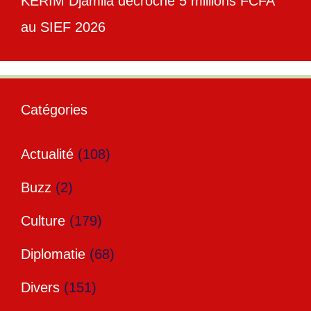
KERIM Djamila décroche 5 millions FCFA
au SIEF 2026
Catégories
Actualité
(108)
Buzz
(2)
Culture
(179)
Diplomatie
(68)
Divers
(151)