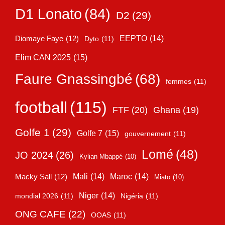
D1 Lonato
(84)
D2
(29)
EEPTO
(14)
Diomaye Faye
(12)
Dyto
(11)
Elim CAN 2025
(15)
Faure Gnassingbé
(68)
femmes
(11)
football
(115)
FTF
(20)
Ghana
(19)
Golfe 1
(29)
Golfe 7
(15)
gouvernement
(11)
Lomé
(48)
JO 2024
(26)
Kylian Mbappé
(10)
Mali
(14)
Maroc
(14)
Macky Sall
(12)
Miato
(10)
Niger
(14)
mondial 2026
(11)
Nigéria
(11)
ONG CAFE
(22)
OOAS
(11)