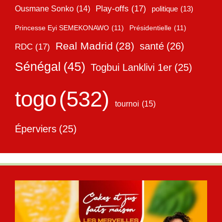
Play-offs
(17)
Ousmane Sonko
(14)
politique
(13)
Princesse Eyi SEMEKONAWO
(11)
Présidentielle
(11)
Real Madrid
(28)
santé
(26)
RDC
(17)
Sénégal
(45)
Togbui Lanklivi 1er
(25)
togo
(532)
tournoi
(15)
Éperviers
(25)