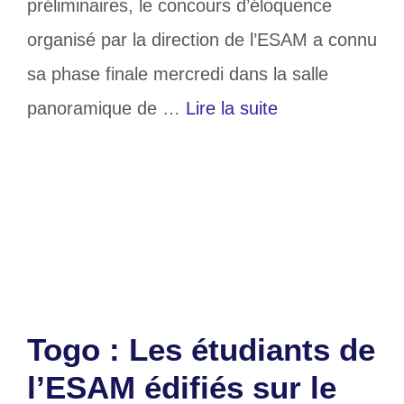
préliminaires, le concours d’éloquence
organisé par la direction de l’ESAM a connu
sa phase finale mercredi dans la salle
panoramique de …
Lire la suite
Catégories
Education
Étiquettes
BETEMA Céline
,
ESAM
Laisser un commentaire
Togo : Les étudiants de
l’ESAM édifiés sur le