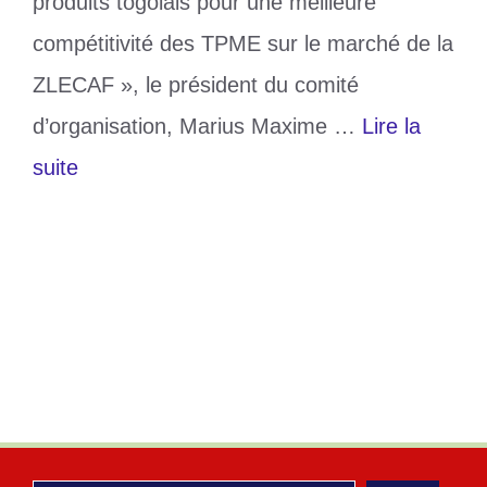
produits togolais pour une meilleure
compétitivité des TPME sur le marché de la
ZLECAF », le président du comité
d’organisation, Marius Maxime …
Lire la
suite
Catégories
Société
Étiquettes
exposants
,
Foire Adjafi 2025
,
Maxime
Komlan MINASSEH
,
visiteurs
Laisser un commentaire