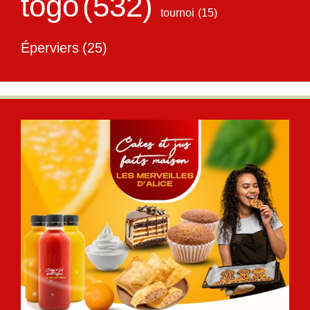
togo
(532)
tournoi
(15)
Éperviers
(25)