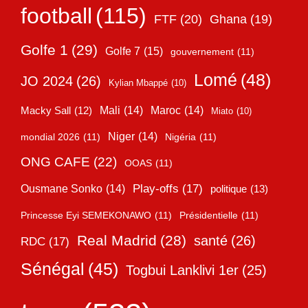
football
(115)
FTF
(20)
Ghana
(19)
Golfe 1
(29)
Golfe 7
(15)
gouvernement
(11)
Lomé
(48)
JO 2024
(26)
Kylian Mbappé
(10)
Mali
(14)
Maroc
(14)
Macky Sall
(12)
Miato
(10)
Niger
(14)
mondial 2026
(11)
Nigéria
(11)
ONG CAFE
(22)
OOAS
(11)
Play-offs
(17)
Ousmane Sonko
(14)
politique
(13)
Princesse Eyi SEMEKONAWO
(11)
Présidentielle
(11)
Real Madrid
(28)
santé
(26)
RDC
(17)
Sénégal
(45)
Togbui Lanklivi 1er
(25)