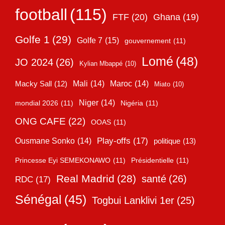
football
(115)
FTF
(20)
Ghana
(19)
Golfe 1
(29)
Golfe 7
(15)
gouvernement
(11)
Lomé
(48)
JO 2024
(26)
Kylian Mbappé
(10)
Mali
(14)
Maroc
(14)
Macky Sall
(12)
Miato
(10)
Niger
(14)
mondial 2026
(11)
Nigéria
(11)
ONG CAFE
(22)
OOAS
(11)
Play-offs
(17)
Ousmane Sonko
(14)
politique
(13)
Princesse Eyi SEMEKONAWO
(11)
Présidentielle
(11)
Real Madrid
(28)
santé
(26)
RDC
(17)
Sénégal
(45)
Togbui Lanklivi 1er
(25)