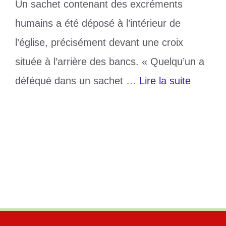
Un sachet contenant des excréments
humains a été déposé à l’intérieur de
l’église, précisément devant une croix
située à l’arrière des bancs. « Quelqu’un a
déféqué dans un sachet …
Lire la suite
Catégories
Divers
Étiquettes
Gbenyedzi
,
Paroisse Mairia Auxiliadora
,
Profanation
Laisser un commentaire