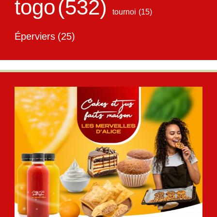
togo
(532)
tournoi
(15)
Éperviers
(25)