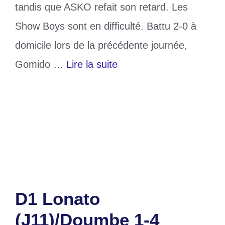
tandis que ASKO refait son retard. Les
Show Boys sont en difficulté. Battu 2-0 à
domicile lors de la précédente journée,
Gomido …
Lire la suite
Catégories
Sports
Étiquettes
D1
,
Dyto
,
Gomido
,
togo
Laisser un commentaire
D1 Lonato
(J11)/Doumbe 1-4