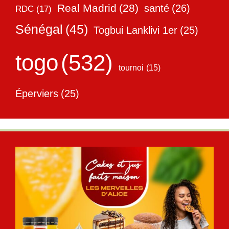
Real Madrid
(28)
santé
(26)
RDC
(17)
Sénégal
(45)
Togbui Lanklivi 1er
(25)
togo
(532)
tournoi
(15)
Éperviers
(25)