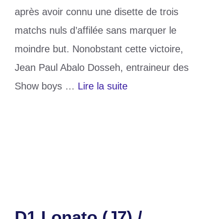
après avoir connu une disette de trois
matchs nuls d’affilée sans marquer le
moindre but. Nonobstant cette victoire,
Jean Paul Abalo Dosseh, entraineur des
Show boys …
Lire la suite
Catégories
Sports
Étiquettes
D1 Lonato
,
Doumbé
,
Gomido
Laisser un commentaire
D1 Lonato (J7) /