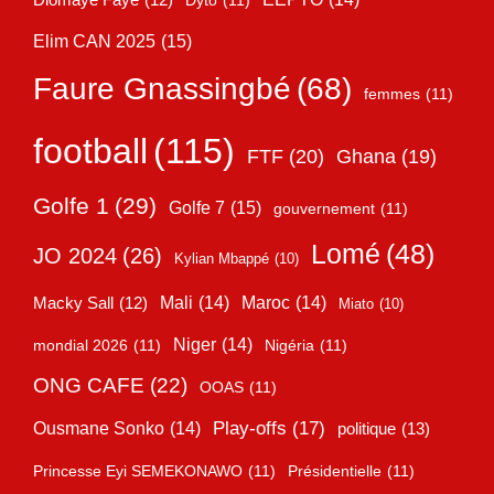
Elim CAN 2025
(15)
Faure Gnassingbé
(68)
femmes
(11)
football
(115)
FTF
(20)
Ghana
(19)
Golfe 1
(29)
Golfe 7
(15)
gouvernement
(11)
Lomé
(48)
JO 2024
(26)
Kylian Mbappé
(10)
Mali
(14)
Maroc
(14)
Macky Sall
(12)
Miato
(10)
Niger
(14)
mondial 2026
(11)
Nigéria
(11)
ONG CAFE
(22)
OOAS
(11)
Play-offs
(17)
Ousmane Sonko
(14)
politique
(13)
Princesse Eyi SEMEKONAWO
(11)
Présidentielle
(11)