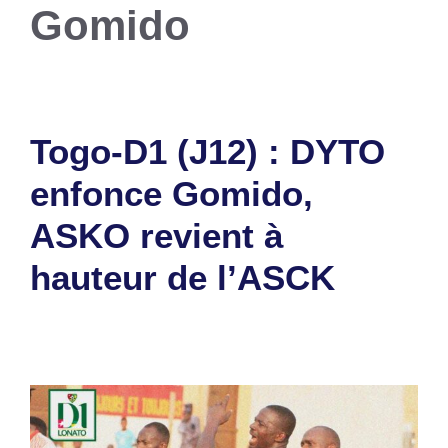
Gomido
Togo-D1 (J12) : DYTO
enfonce Gomido,
ASKO revient à
hauteur de l’ASCK
25 janvier 2026
par
Romuald A.