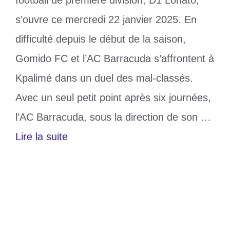
s’ouvre ce mercredi 22 janvier 2025. En
difficulté depuis le début de la saison,
Gomido FC et l’AC Barracuda s’affrontent à
Kpalimé dans un duel des mal-classés.
Avec un seul petit point après six journées,
l’AC Barracuda, sous la direction de son …
Lire la suite
Catégories
Sports
Étiquettes
D1 Lonato
,
Gomido
Laisser un commentaire