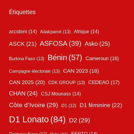
Étiquettes
accident
(14)
Adakpamé
(13)
Afrique
(14)
ASFOSA
(39)
Asko
(25)
ASCK
(21)
Bénin
(57)
Cameroun
(16)
Burkina Faso
(13)
CAN 2023
(18)
Campagne électorale
(13)
CAN 2025
(20)
CEDEAO
(17)
CDK GROUP
(13)
CHAN
(24)
CSJ Mounass
(14)
Côte d’Ivoire
(29)
D1 féminine
(22)
D1
(12)
D1 Lonato
(84)
D2
(29)
EEPTO
(14)
Diomaye Faye
(12)
Dyto
(11)