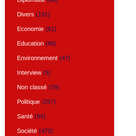
Divers
(151)
Economie
(61)
Education
(96)
Environnement
(47)
Interview
(5)
Non classé
(78)
Politique
(257)
Santé
(94)
Société
(472)