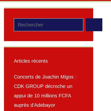
Rechercher
Articles récents
Concerts de Joachin Migos :
CDK GROUP décroche un
appui de 10 millions FCFA
auprès d’Adebayor