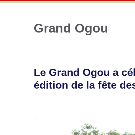
Grand Ogou
Le Grand Ogou a cél
édition de la fête d
6 août 2024
par
Romuald A.