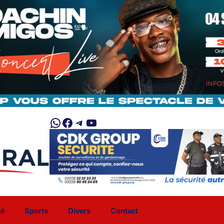
WhatsApp
Facebook
Telegram
YouTube
té
Sports
Divers
Contact