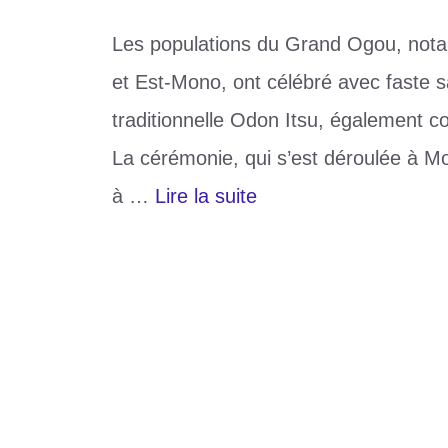
Les populations du Grand Ogou, nota
et Est-Mono, ont célébré avec faste s
traditionnelle Odon Itsu, également 
La cérémonie, qui s’est déroulée à M
à …
Lire la suite
Catégories
Culture
Étiquettes
51e édition
,
fête des ignames
,
Grand Og
Laisser un commentaire