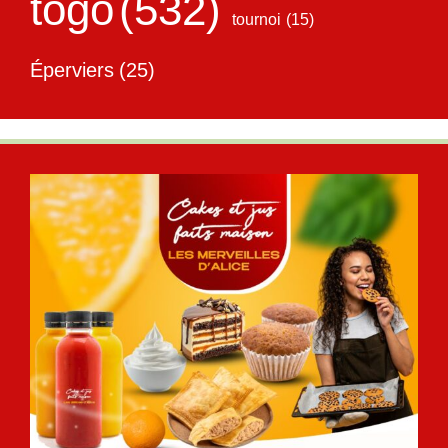
togo
(532)
tournoi
(15)
Éperviers
(25)