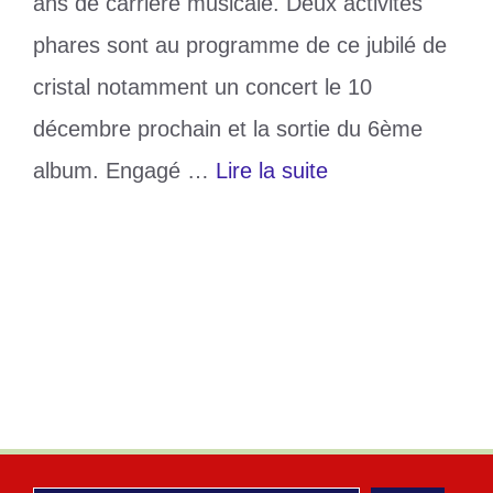
ans de carrière musicale. Deux activités
phares sont au programme de ce jubilé de
cristal notamment un concert le 10
décembre prochain et la sortie du 6ème
album. Engagé …
Lire la suite
Catégories
Culture
Étiquettes
15 ans de carrière
,
Kossi Ape'son
,
Musique traditionnelle au Togo
Un commentaire