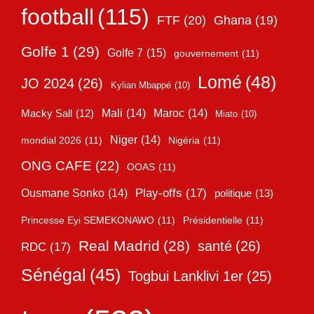
football
(115)
FTF
(20)
Ghana
(19)
Golfe 1
(29)
Golfe 7
(15)
gouvernement
(11)
Lomé
(48)
JO 2024
(26)
Kylian Mbappé
(10)
Mali
(14)
Maroc
(14)
Macky Sall
(12)
Miato
(10)
Niger
(14)
mondial 2026
(11)
Nigéria
(11)
ONG CAFE
(22)
OOAS
(11)
Play-offs
(17)
Ousmane Sonko
(14)
politique
(13)
Princesse Eyi SEMEKONAWO
(11)
Présidentielle
(11)
Real Madrid
(28)
santé
(26)
RDC
(17)
Sénégal
(45)
Togbui Lanklivi 1er
(25)