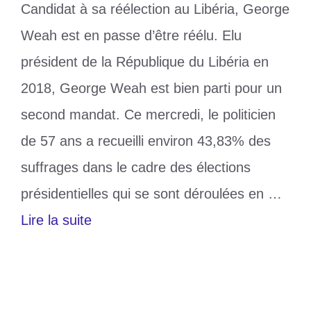
Candidat à sa réélection au Libéria, George
Weah est en passe d’être réélu. Elu
président de la République du Libéria en
2018, George Weah est bien parti pour un
second mandat. Ce mercredi, le politicien
de 57 ans a recueilli environ 43,83% des
suffrages dans le cadre des élections
présidentielles qui se sont déroulées en …
Lire la suite
Catégories
Politique
Étiquettes
George Weah
,
Joseph Boakai
,
Libéria
,