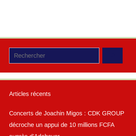
mandat
Laisser un commentaire
Rechercher
Articles récents
Concerts de Joachin Migos : CDK GROUP
décroche un appui de 10 millions FCFA