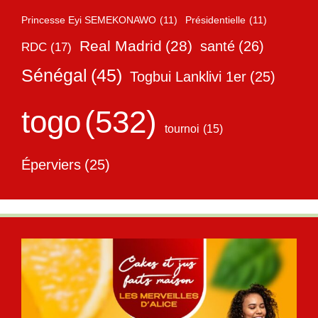
Princesse Eyi SEMEKONAWO
(11)
Présidentielle
(11)
Real Madrid
(28)
santé
(26)
RDC
(17)
Sénégal
(45)
Togbui Lanklivi 1er
(25)
togo
(532)
tournoi
(15)
Éperviers
(25)