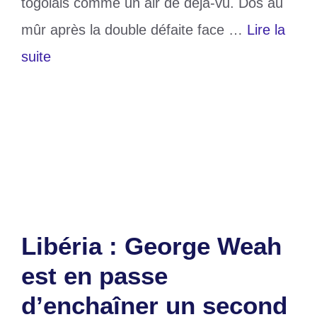
togolais comme un air de déjà-vu. Dos au
mûr après la double défaite face …
Lire la
suite
Catégories
Sports
Étiquettes
CAN 2025
,
Libéria
Laisser un commentaire
Libéria : George Weah
est en passe
d’enchaîner un second