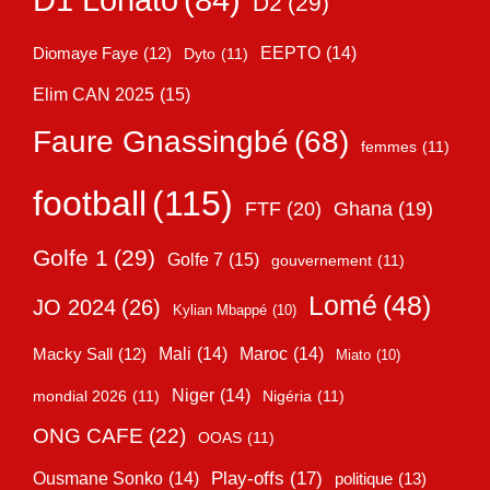
D2
(29)
EEPTO
(14)
Diomaye Faye
(12)
Dyto
(11)
Elim CAN 2025
(15)
Faure Gnassingbé
(68)
femmes
(11)
football
(115)
FTF
(20)
Ghana
(19)
Golfe 1
(29)
Golfe 7
(15)
gouvernement
(11)
Lomé
(48)
JO 2024
(26)
Kylian Mbappé
(10)
Mali
(14)
Maroc
(14)
Macky Sall
(12)
Miato
(10)
Niger
(14)
mondial 2026
(11)
Nigéria
(11)
ONG CAFE
(22)
OOAS
(11)
Play-offs
(17)
Ousmane Sonko
(14)
politique
(13)