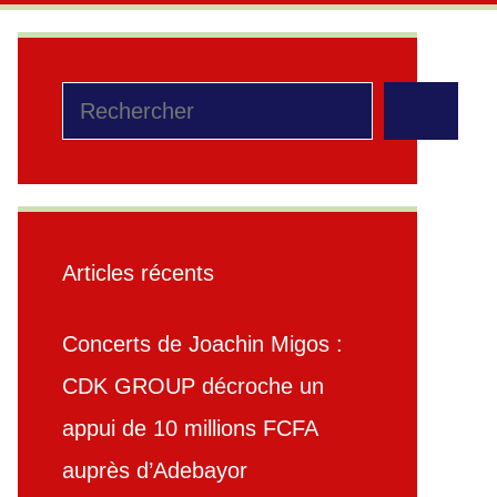
Rechercher
Articles récents
Concerts de Joachin Migos :
CDK GROUP décroche un
appui de 10 millions FCFA
auprès d’Adebayor