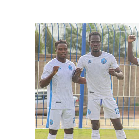
8 juin 2025
par
Romuald A.