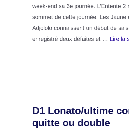
week-end sa 6e journée. L’Entente 2 
sommet de cette journée. Les Jaune
Adjololo connaissent un début de saiso
enregistré deux défaites et …
Lire la 
Catégories
Sports
Étiquettes
championnat
,
D1
,
football
,
Lonato
,
togo
Laisser un commentaire
D1 Lonato/ultime co
quitte ou double