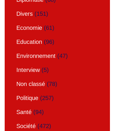
Divers
(151)
Economie
(61)
Education
(96)
Environnement
(47)
Interview
(5)
Non classé
(78)
Politique
(257)
Santé
(94)
Société
(472)