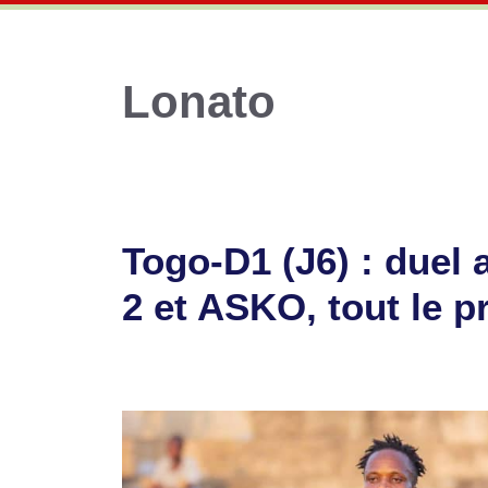
Lonato
Togo-D1 (J6) : duel
2 et ASKO, tout le 
12 décembre 2025
par
Romuald A.