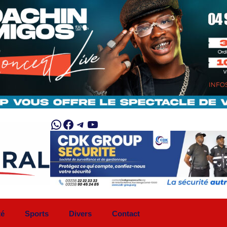
WhatsApp
Facebook
Telegram
YouTube
té
Sports
Divers
Contact