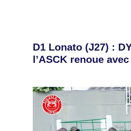
Étiquettes
D1
,
Gbohloé-Su
,
Lonato
Laisser un commentaire
D1 Lonato (J27) : D
l’ASCK renoue avec l
22 juin 2024
par
Romuald A.