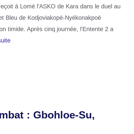
reçoit à Lomé l’ASKO de Kara dans le duel au
 et Bleu de Kodjoviakopé-Nyékonakpoè
n timide. Après cinq journée, l’Entente 2 a
suite
mbat : Gbohloe-Su,