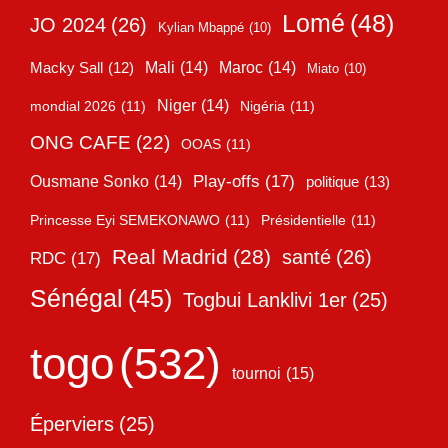
Lomé
(48)
JO 2024
(26)
Kylian Mbappé
(10)
Mali
(14)
Maroc
(14)
Macky Sall
(12)
Miato
(10)
Niger
(14)
mondial 2026
(11)
Nigéria
(11)
ONG CAFE
(22)
OOAS
(11)
Play-offs
(17)
Ousmane Sonko
(14)
politique
(13)
Princesse Eyi SEMEKONAWO
(11)
Présidentielle
(11)
Real Madrid
(28)
santé
(26)
RDC
(17)
Sénégal
(45)
Togbui Lanklivi 1er
(25)
togo
(532)
tournoi
(15)
Éperviers
(25)