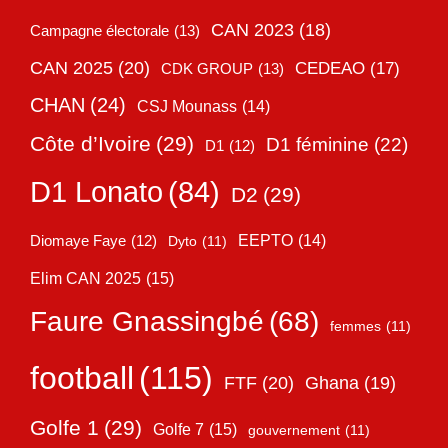
CAN 2023
(18)
Campagne électorale
(13)
CAN 2025
(20)
CEDEAO
(17)
CDK GROUP
(13)
CHAN
(24)
CSJ Mounass
(14)
Côte d’Ivoire
(29)
D1 féminine
(22)
D1
(12)
D1 Lonato
(84)
D2
(29)
EEPTO
(14)
Diomaye Faye
(12)
Dyto
(11)
Elim CAN 2025
(15)
Faure Gnassingbé
(68)
femmes
(11)
football
(115)
FTF
(20)
Ghana
(19)
Golfe 1
(29)
Golfe 7
(15)
gouvernement
(11)