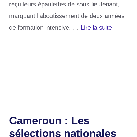
reçu leurs épaulettes de sous-lieutenant,
marquant l’aboutissement de deux années
de formation intensive. …
Lire la suite
Catégories
Société
Étiquettes
nouveaux
,
officiers
,
sous-lieutenant
,
togo
Laisser un commentaire
Cameroun : Les
sélections nationales