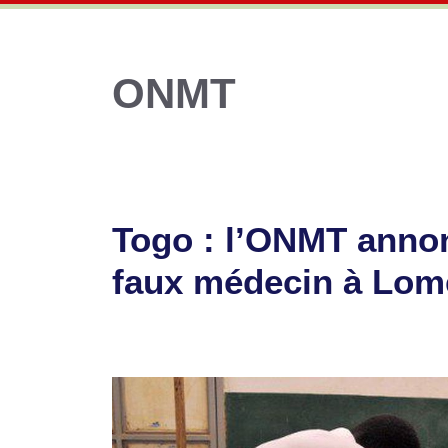
ONMT
Togo : l’ONMT annon
faux médecin à Lom
7 avril 2026
par
Romuald A.