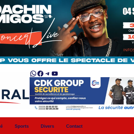
WhatsApp
Facebook
Telegram
YouTube
té
Sports
Divers
Contact