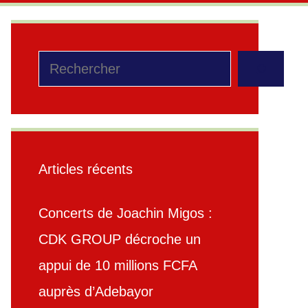
Rechercher
Articles récents
Concerts de Joachin Migos :
CDK GROUP décroche un
appui de 10 millions FCFA
auprès d’Adebayor