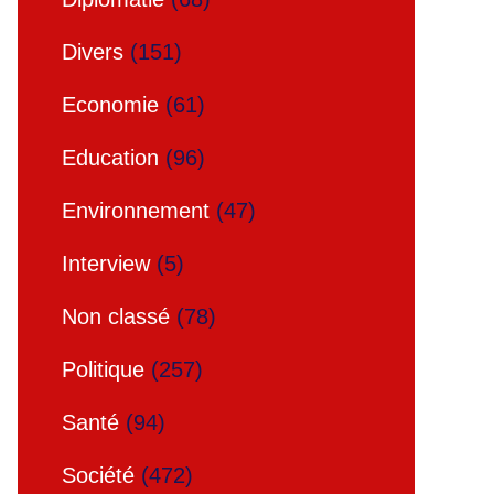
Divers
(151)
Economie
(61)
Education
(96)
Environnement
(47)
Interview
(5)
Non classé
(78)
Politique
(257)
Santé
(94)
Société
(472)