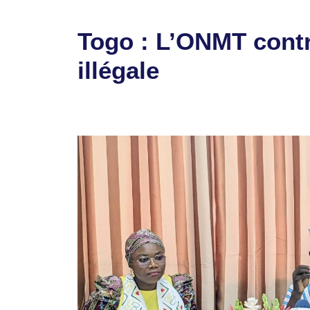
Togo : L’ONMT contr
illégale
25 avril 2024
par
Romuald A.