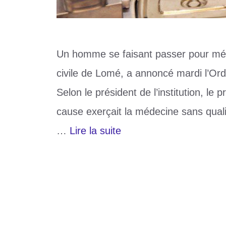
Un homme se faisant passer pour méde
civile de Lomé, a annoncé mardi l’O
Selon le président de l’institution, l
cause exerçait la médecine sans qualifi
…
Lire la suite
Catégories
Santé
Étiquettes
Lomé
,
médecin
,
ONMT
,
togo
Laisser un commentaire