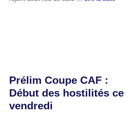
Catégories
Sports
Étiquettes
ASCK
,
Prélim Coupe CAF
,
Résultats
Laisser un commentaire
Prélim Coupe CAF :
Début des hostilités ce
vendredi
15 août 2024
par
Romuald A.