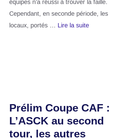
équipes n’a réussi à trouver la faille.
Cependant, en seconde période, les
locaux, portés …
Lire la suite
Catégories
Sports
Étiquettes
Gbohloe-Su
,
Prélim Coupe CAF
,
USFA
Laisser un commentaire
Prélim Coupe CAF :
L’ASCK au second
tour, les autres