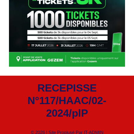
RECEPISSE
N°117/HAAC/02-
2024/plP
© 2026 | Site Proplusé Par
IT-ADMIN