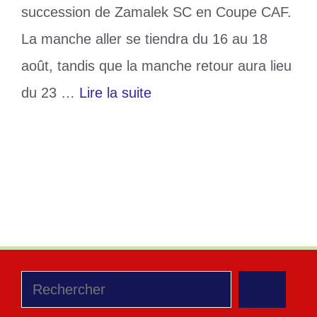
succession de Zamalek SC en Coupe CAF.
La manche aller se tiendra du 16 au 18
août, tandis que la manche retour aura lieu
du 23 …
Lire la suite
Catégories
Sports
Étiquettes
Prélim Coupe CAF
Laisser un commentaire
Rechercher