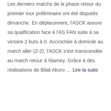
Les derniers matchs de la phase retour du
premier tour préliminaire ont été disputés
dimanche. En déplacement, l’ASCK assure
sa qualification face à l’AS FAN suite à sa
victoire 2 buts à 0. Accrochée à domicile au
match aller (2-2), l’ASCK s’est transcendée
au match retour à Niamey. Grâce à des
réalisations de Bilali Akoro …
Lire la suite
Catégories
Sports
Étiquettes
ASCK
,
Prélim Coupe CAF
,
Résultats
Laisser un commentaire