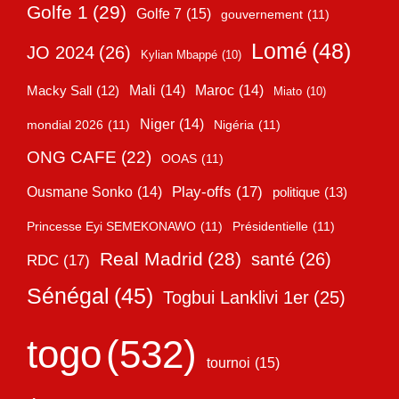
Golfe 1
(29)
Golfe 7
(15)
gouvernement
(11)
Lomé
(48)
JO 2024
(26)
Kylian Mbappé
(10)
Mali
(14)
Maroc
(14)
Macky Sall
(12)
Miato
(10)
Niger
(14)
mondial 2026
(11)
Nigéria
(11)
ONG CAFE
(22)
OOAS
(11)
Play-offs
(17)
Ousmane Sonko
(14)
politique
(13)
Princesse Eyi SEMEKONAWO
(11)
Présidentielle
(11)
Real Madrid
(28)
santé
(26)
RDC
(17)
Sénégal
(45)
Togbui Lanklivi 1er
(25)
togo
(532)
tournoi
(15)