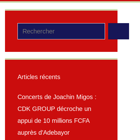
Rechercher
Articles récents
Concerts de Joachin Migos :
CDK GROUP décroche un
appui de 10 millions FCFA
auprès d’Adebayor