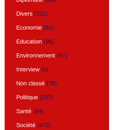
Divers
(151)
Economie
(61)
Education
(96)
Environnement
(47)
Interview
(5)
Non classé
(78)
Politique
(257)
Santé
(94)
Société
(472)