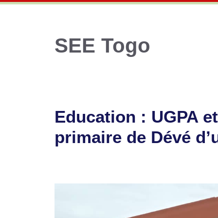
SEE Togo
Education : UGPA et
primaire de Dévé d’u
17 novembre 2023
par
Romuald A.