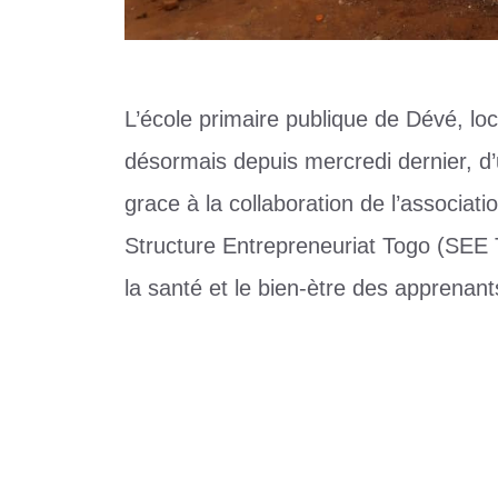
L’école primaire publique de Dévé, loc
désormais depuis mercredi dernier, d
grace à la collaboration de l’associat
Structure Entrepreneuriat Togo (SEE To
la santé et le bien-ètre des apprenan
Catégories
Education
Étiquettes
Dévé
,
Education
,
SEE Togo
,
UGPA
,
Zio
Laisser un commentaire