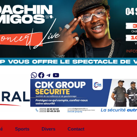
WhatsApp
Facebook
Telegram
YouTube
té
Sports
Divers
Contact