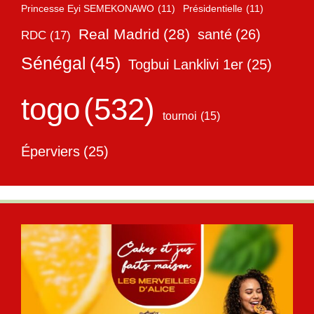
Princesse Eyi SEMEKONAWO
(11)
Présidentielle
(11)
Real Madrid
(28)
santé
(26)
RDC
(17)
Sénégal
(45)
Togbui Lanklivi 1er
(25)
togo
(532)
tournoi
(15)
Éperviers
(25)