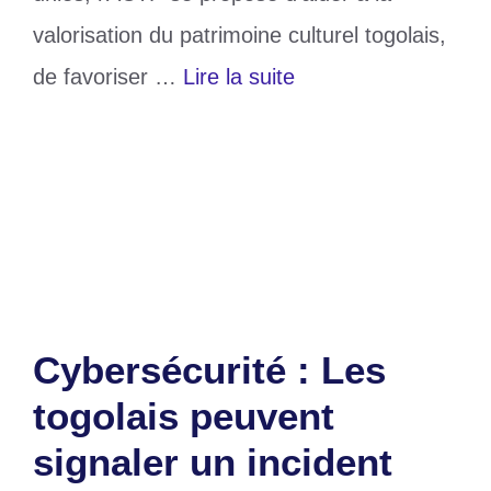
valorisation du patrimoine culturel togolais,
de favoriser …
Lire la suite
Catégories
Société
Étiquettes
Poitiers
,
togolais
Laisser un commentaire
Cybersécurité : Les
togolais peuvent
signaler un incident