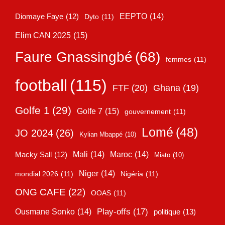
EEPTO
(14)
Diomaye Faye
(12)
Dyto
(11)
Elim CAN 2025
(15)
Faure Gnassingbé
(68)
femmes
(11)
football
(115)
FTF
(20)
Ghana
(19)
Golfe 1
(29)
Golfe 7
(15)
gouvernement
(11)
Lomé
(48)
JO 2024
(26)
Kylian Mbappé
(10)
Mali
(14)
Maroc
(14)
Macky Sall
(12)
Miato
(10)
Niger
(14)
mondial 2026
(11)
Nigéria
(11)
ONG CAFE
(22)
OOAS
(11)
Play-offs
(17)
Ousmane Sonko
(14)
politique
(13)