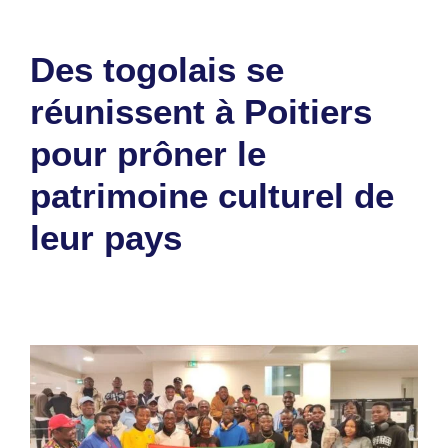
Des togolais se
réunissent à Poitiers
pour prôner le
patrimoine culturel de
leur pays
30 janvier 2024
par
Romuald A.