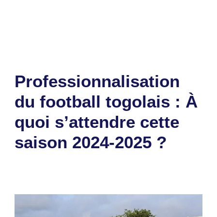
Étiquettes
footballeurs
,
togolais
,
top 5
Laisser un commentaire
Professionnalisation
du football togolais : À
quoi s’attendre cette
saison 2024-2025 ?
27 juillet 2024
par
Romuald A.