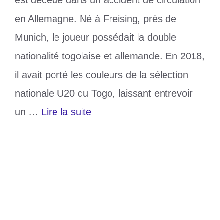
en Allemagne. Né à Freising, près de
Munich, le joueur possédait la double
nationalité togolaise et allemande. En 2018,
il avait porté les couleurs de la sélection
nationale U20 du Togo, laissant entrevoir
un …
Lire la suite
Catégories
Divers
Étiquettes
Allemagne
,
Darius Amados
,
Décès
,
Footballeur
,
togolais
Laisser un commentaire