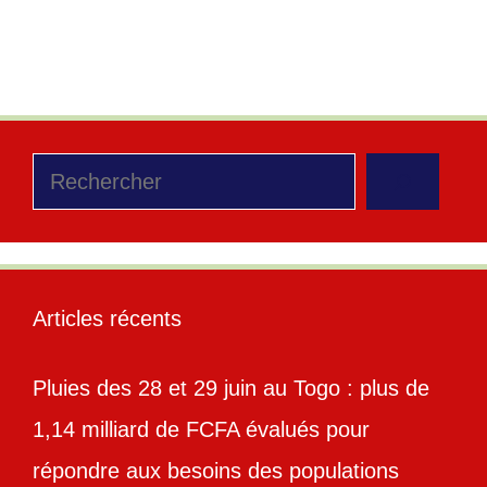
ANCY
,
cert.tg
,
Cybersécurité
,
togolais
Laisser un commentaire
Rechercher
Articles récents
Pluies des 28 et 29 juin au Togo : plus de
1,14 milliard de FCFA évalués pour
répondre aux besoins des populations