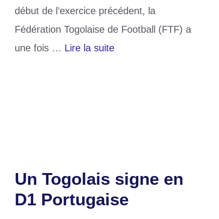
début de l’exercice précédent, la
Fédération Togolaise de Football (FTF) a
une fois …
Lire la suite
Catégories
Sports
Étiquettes
football
,
Professionnalisation
,
togolais
Un commentaire
Un Togolais signe en
D1 Portugaise