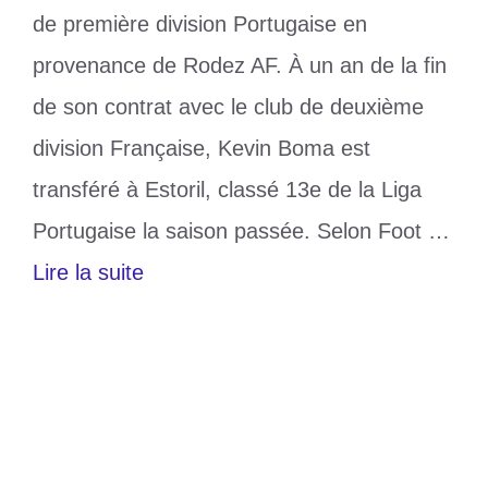
de première division Portugaise en
provenance de Rodez AF. À un an de la fin
de son contrat avec le club de deuxième
division Française, Kevin Boma est
transféré à Estoril, classé 13e de la Liga
Portugaise la saison passée. Selon Foot …
Lire la suite
Catégories
Sports
Étiquettes
D1 Portugaise
,
Kevin Boma
,
togolais
2 commentaires