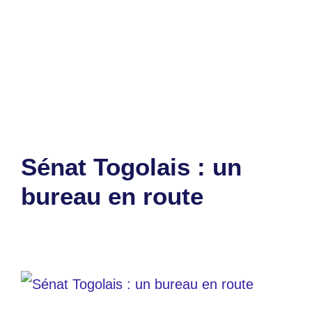
Catégories
Sports
Étiquettes
CHAN 2024
,
togolais
Laisser un commentaire
Sénat Togolais : un
bureau en route
1 avril 2025
par
Romuald A.