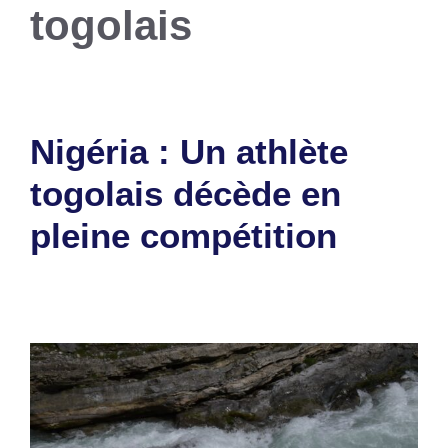
togolais
Nigéria : Un athlète
togolais décède en
pleine compétition
3 décembre 2025
par
Romuald A.