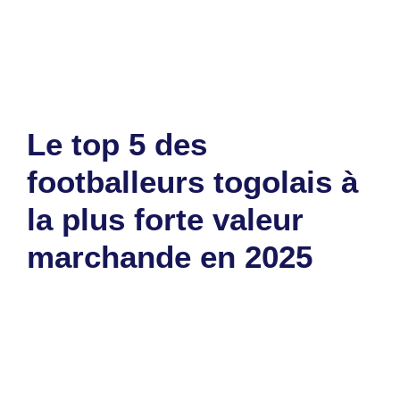
Étiquettes
bureau
,
Sénat
,
togolais
Laisser un commentaire
Le top 5 des
footballeurs togolais à
la plus forte valeur
marchande en 2025
5 janvier 2025
par
Romuald A.