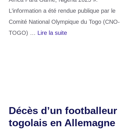
L’information a été rendue publique par le
Comité National Olympique du Togo (CNO-
TOGO) …
Lire la suite
Catégories
Sports
Étiquettes
athlète
,
Nigéria
,
togolais
Laisser un commentaire
Décès d’un footballeur
togolais en Allemagne