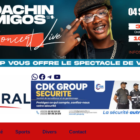
WhatsApp
Facebook
Telegram
YouTube
té
Sports
Divers
Contact