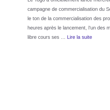
campagne de commercialisation du Soja
le ton de la commercialisation des pr
heures après le lancement, l’un des m
libre cours ses …
Lire la suite
Catégories
Société
Étiquettes
Campagne de commercialisation de soja
Laisser un commentaire