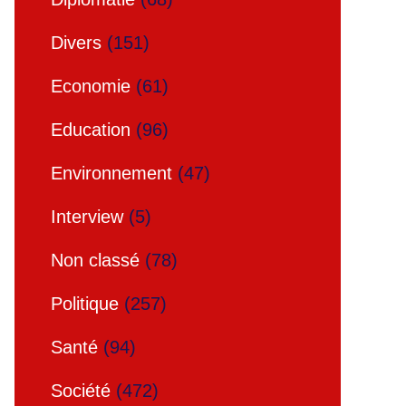
Divers
(151)
Economie
(61)
Education
(96)
Environnement
(47)
Interview
(5)
Non classé
(78)
Politique
(257)
Santé
(94)
Société
(472)