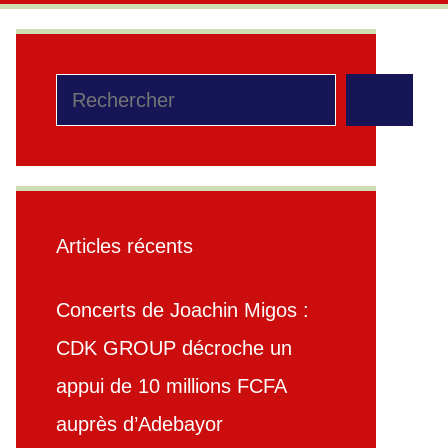
Rechercher
Articles récents
Concerts de Joachin Migos :
CDK GROUP décroche un
appui de 10 millions FCFA
auprès d’Adebayor