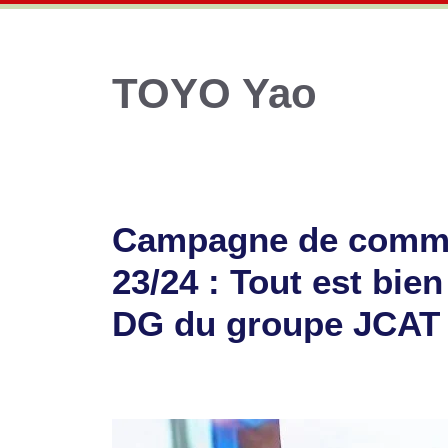
TOYO Yao
Campagne de commer
23/24 : Tout est bie
DG du groupe JCAT
19 octobre 2023
par
Romuald A.