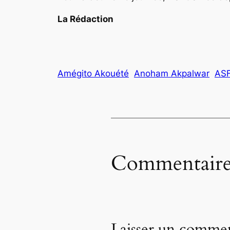
La Rédaction
Amégito Akouété
Anoham Akpalwar
AS
Commentaire
Laisser un commen