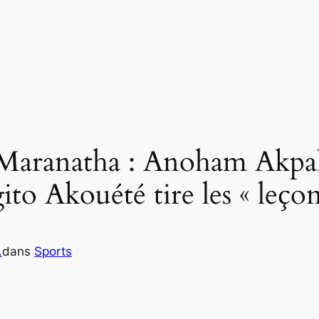
aranatha : Anoham Akpalw
to Akouété tire les « leçon
.
dans
Sports