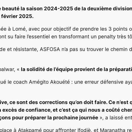
eauté la saison 2024-2025 de la deuxième division to
février 2025.
e à Lomé, avec pour objectif de prendre les 3 points ou 
 su faire l’essentiel en transformant un penalty très tô
e et résistante, ASFOSA n’a pas su trouver le chemin des
palwar, «
la solidité de l’équipe provient de la prépara
 le coach Amégito Akouété : une erreur défensive ayan
ive, ce sont des corrections qu’on doit faire. Ce n’e
xcès de confiance, et c’est ça qui nous a coûté cher 
leçons pour préparer la prochaine journée
», a laissé en
ace à Atakpamé pour affronter Ifodjè, et Maranatha re