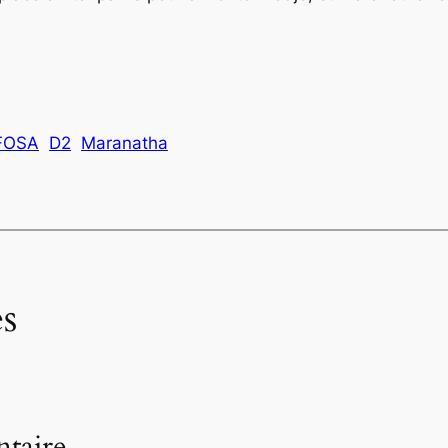
FOSA
D2
Maranatha
s
taire