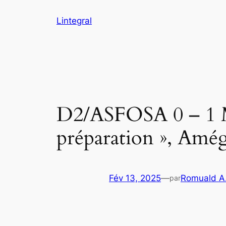
Aller
Lintegral
au
contenu
D2/ASFOSA 0 – 1 M
préparation », Amégi
Fév 13, 2025
—
Romuald A
par