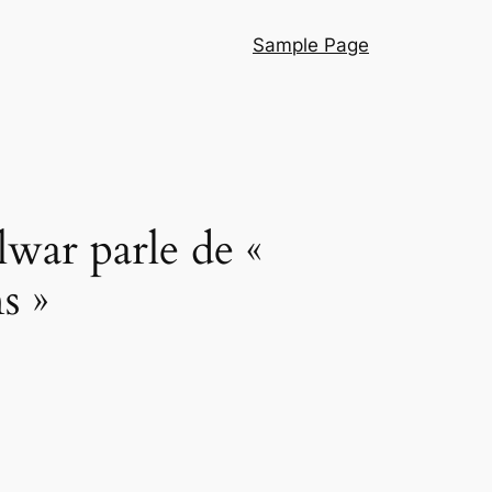
Sample Page
ar parle de «
s »