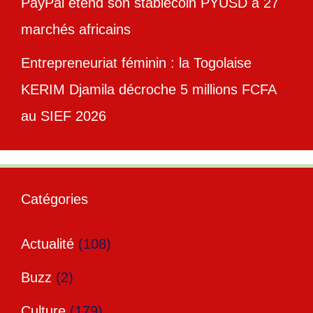
PayPal étend son stablecoin PYUSD à 27
marchés africains
Entrepreneuriat féminin : la Togolaise
KERIM Djamila décroche 5 millions FCFA
au SIEF 2026
Catégories
Actualité
(108)
Buzz
(2)
Culture
(179)