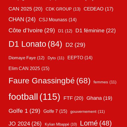
CAN 2025
(20)
CEDEAO
(17)
CDK GROUP
(13)
CHAN
(24)
CSJ Mounass
(14)
Côte d’Ivoire
(29)
D1 féminine
(22)
D1
(12)
D1 Lonato
(84)
D2
(29)
EEPTO
(14)
Diomaye Faye
(12)
Dyto
(11)
Elim CAN 2025
(15)
Faure Gnassingbé
(68)
femmes
(11)
football
(115)
FTF
(20)
Ghana
(19)
Golfe 1
(29)
Golfe 7
(15)
gouvernement
(11)
Lomé
(48)
JO 2024
(26)
Kylian Mbappé
(10)