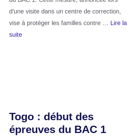
d’une visite dans un centre de correction,
vise à protéger les familles contre …
Lire la
suite
Catégories
Education
Étiquettes
BAC 1
,
togo
Laisser un commentaire
Togo : début des
épreuves du BAC 1