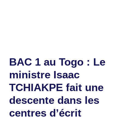
Étiquettes
75 000 candidats
,
BAC 1
,
épreuves
,
togo
Laisser un commentaire
BAC 1 au Togo : Le
ministre Isaac
TCHIAKPE fait une
descente dans les
centres d’écrit
14 mai 2025
par
Romuald A.