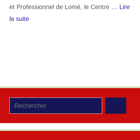
et Professionnel de Lomé, le Centre …
Lire
la suite
Catégories
Education
Étiquettes
BAC 1
,
togo
2 commentaires
Rechercher