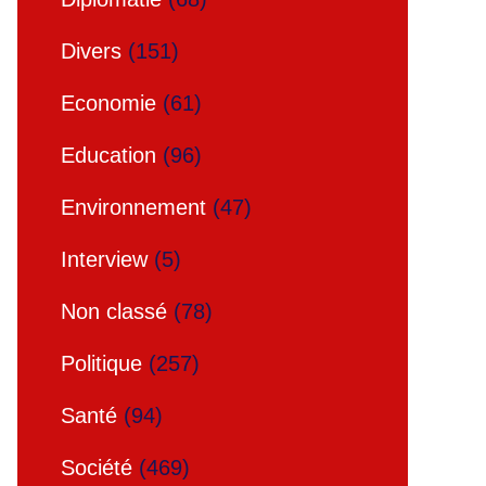
Divers
(151)
Economie
(61)
Education
(96)
Environnement
(47)
Interview
(5)
Non classé
(78)
Politique
(257)
Santé
(94)
Société
(469)