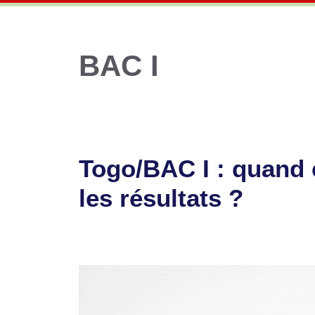
BAC I
Togo/BAC I : quand
les résultats ?
13 juin 2025
par
Romuald A.