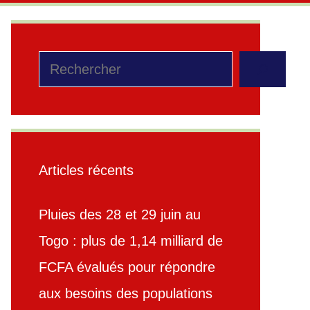
Rechercher
Articles récents
Pluies des 28 et 29 juin au
Togo : plus de 1,14 milliard de
FCFA évalués pour répondre
aux besoins des populations