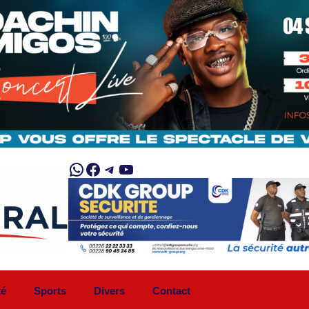
WhatsApp
Facebook
Telegram
YouTube
té
Sports
Divers
Contact