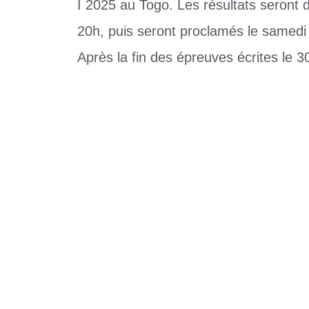
I 2025 au Togo. Les résultats seront d
20h, puis seront proclamés le samedi 
Après la fin des épreuves écrites le 
Catégories
Education
Étiquettes
BAC I
,
togo
4 commentaires