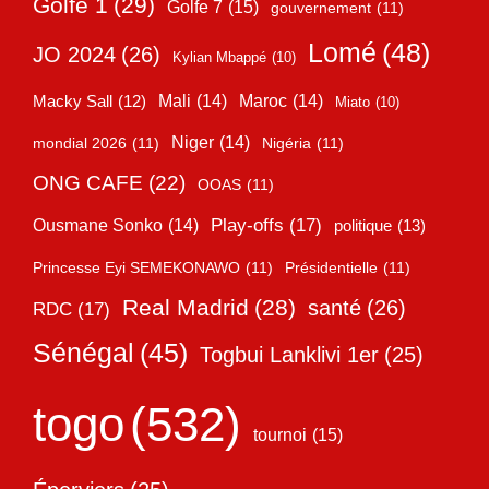
Golfe 1
(29)
Golfe 7
(15)
gouvernement
(11)
Lomé
(48)
JO 2024
(26)
Kylian Mbappé
(10)
Mali
(14)
Maroc
(14)
Macky Sall
(12)
Miato
(10)
Niger
(14)
mondial 2026
(11)
Nigéria
(11)
ONG CAFE
(22)
OOAS
(11)
Play-offs
(17)
Ousmane Sonko
(14)
politique
(13)
Princesse Eyi SEMEKONAWO
(11)
Présidentielle
(11)
Real Madrid
(28)
santé
(26)
RDC
(17)
Sénégal
(45)
Togbui Lanklivi 1er
(25)
togo
(532)
tournoi
(15)