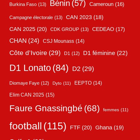
Bénin
(57)
Cameroun
(16)
Burkina Faso
(13)
CAN 2023
(18)
Campagne électorale
(13)
CAN 2025
(20)
CEDEAO
(17)
CDK GROUP
(13)
CHAN
(24)
CSJ Mounass
(14)
Côte d’Ivoire
(29)
D1 féminine
(22)
D1
(12)
D1 Lonato
(84)
D2
(29)
EEPTO
(14)
Diomaye Faye
(12)
Dyto
(11)
Elim CAN 2025
(15)
Faure Gnassingbé
(68)
femmes
(11)
football
(115)
FTF
(20)
Ghana
(19)