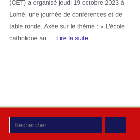
(CET) a organisé jeudi 19 octobre 2023 à
Lomé, une journée de conférences et de
table ronde. Axée sur le thème : « L’école
catholique au …
Lire la suite
Catégories
Education
Étiquettes
130 ans
,
DNEC
,
école catholique
Un commentaire
Rechercher