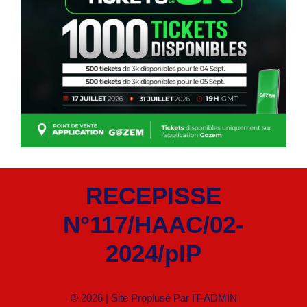
RECEPISSE
N°117/HAAC/02-
2024/plP
© 2026 | Site Proplusé Par
IT-ADMIN