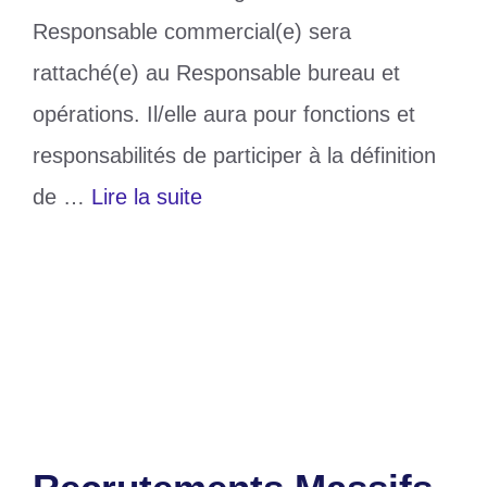
Responsable commercial(e) sera
rattaché(e) au Responsable bureau et
opérations. Il/elle aura pour fonctions et
responsabilités de participer à la définition
de …
Lire la suite
Catégories
Société
Étiquettes
Emploi
Laisser un commentaire