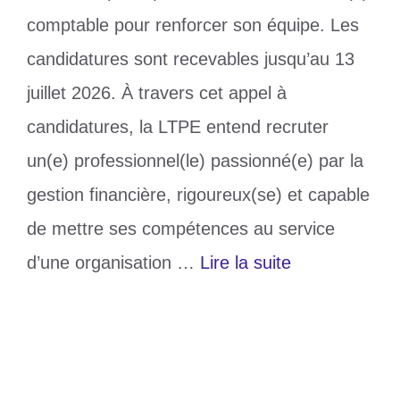
comptable pour renforcer son équipe. Les
candidatures sont recevables jusqu’au 13
juillet 2026. À travers cet appel à
candidatures, la LTPE entend recruter
un(e) professionnel(le) passionné(e) par la
gestion financière, rigoureux(se) et capable
de mettre ses compétences au service
d’une organisation …
Lire la suite
Catégories
Société
Étiquettes
comptable
,
Emploi
,
LTPE
,
togo
Laisser un commentaire