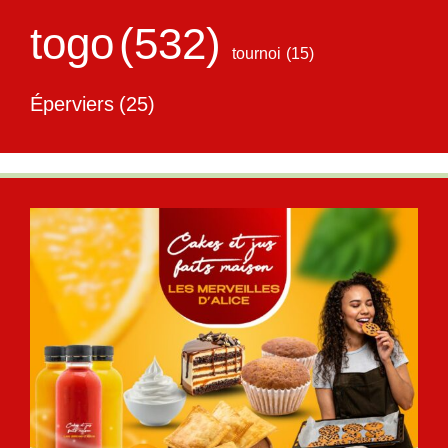
togo
(532)
tournoi
(15)
Éperviers
(25)