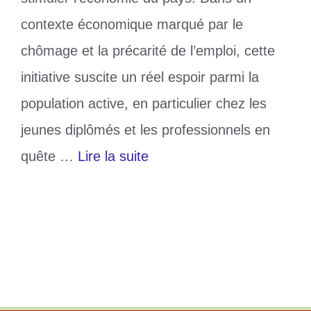
contexte économique marqué par le
chômage et la précarité de l’emploi, cette
initiative suscite un réel espoir parmi la
population active, en particulier chez les
jeunes diplômés et les professionnels en
quête …
Lire la suite
Catégories
Non classé
Étiquettes
Emploi
,
Recrutement
,
togo
Laisser un commentaire