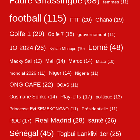
Faure Gnassingbé
(68)
femmes
(11)
football
(115)
FTF
(20)
Ghana
(19)
Golfe 1
(29)
Golfe 7
(15)
gouvernement
(11)
Lomé
(48)
JO 2024
(26)
Kylian Mbappé
(10)
Mali
(14)
Maroc
(14)
Macky Sall
(12)
Miato
(10)
Niger
(14)
mondial 2026
(11)
Nigéria
(11)
ONG CAFE
(22)
OOAS
(11)
Play-offs
(17)
Ousmane Sonko
(14)
politique
(13)
Princesse Eyi SEMEKONAWO
(11)
Présidentielle
(11)
Real Madrid
(28)
santé
(26)
RDC
(17)
Sénégal
(45)
Togbui Lanklivi 1er
(25)