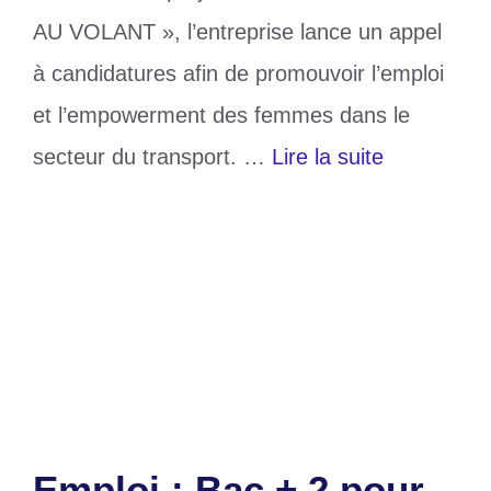
AU VOLANT », l’entreprise lance un appel
à candidatures afin de promouvoir l’emploi
et l’empowerment des femmes dans le
secteur du transport. …
Lire la suite
Catégories
Société
Étiquettes
CDK GROUP
,
Chauffeur
,
Emploi
,
femmes au volant
Laisser un commentaire
Emploi : Bac + 2 pour