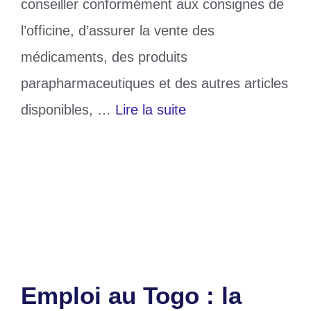
conseiller conformément aux consignes de
l’officine, d’assurer la vente des
médicaments, des produits
parapharmaceutiques et des autres articles
disponibles, …
Lire la suite
Catégories
Société
Étiquettes
Agbalépédo
,
Emploi
,
pharmacie
Laisser un commentaire
Emploi au Togo : la