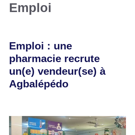
Emploi
Emploi : une
pharmacie recrute
un(e) vendeur(se) à
Agbalépédo
15 juillet 2026
par
Romuald A.