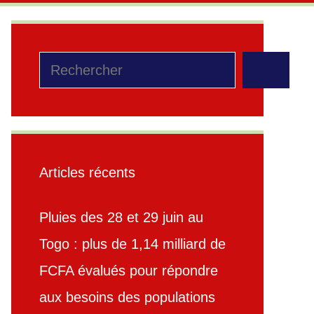
Rechercher
Articles récents
Pluies des 28 et 29 juin au
Togo : plus de 1,14 milliard de
FCFA évalués pour répondre
aux besoins des populations