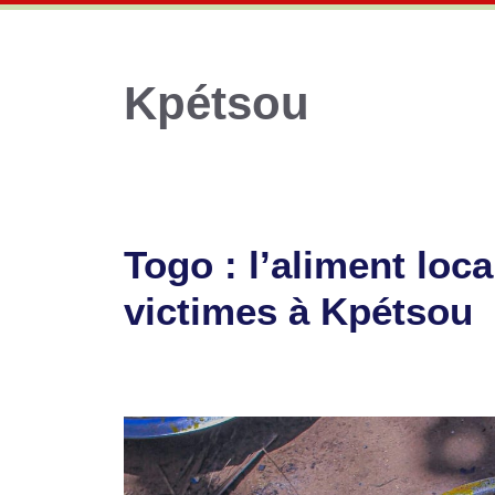
Kpétsou
Togo : l’aliment loca
victimes à Kpétsou
28 juillet 2025
par
Romuald A.