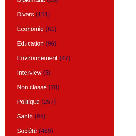
Divers
(151)
Economie
(61)
Education
(96)
Environnement
(47)
Interview
(5)
Non classé
(78)
Politique
(257)
Santé
(94)
Société
(469)