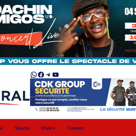
WhatsApp
Facebook
Telegram
YouTube
té
Sports
Divers
Contact