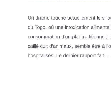
Un drame touche actuellement le villa
du Togo, où une intoxication alimenta
consommation d’un plat traditionnel,
caillé cuit d’animaux, semble être à l
hospitalisés. Le dernier rapport fait 
Catégories
Société
Étiquettes
"Houmbli"
,
aliment local
,
Kpétsou
,
togo
Laisser un commentaire