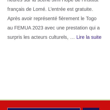
français de Lomé. L’entrée est gratuite.
Après avoir représenté fièrement le Togo
au FEMUA 2023 avec une prestation qui a
surpris les acteurs culturels, …
Lire la suite
Catégories
Culture
Étiquettes
Concert live
,
NAYO AND LOME
ORCHESTRA
Laisser un commentaire