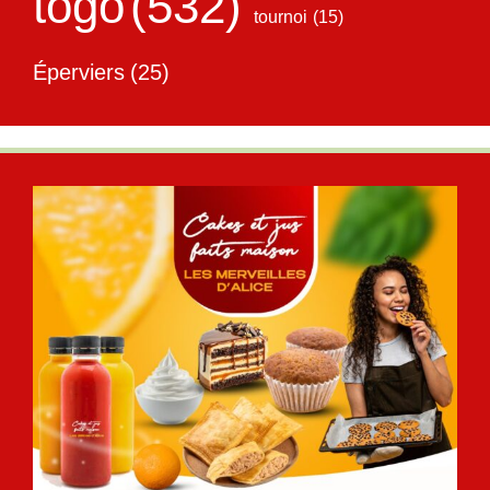
togo
(532)
tournoi
(15)
Éperviers
(25)