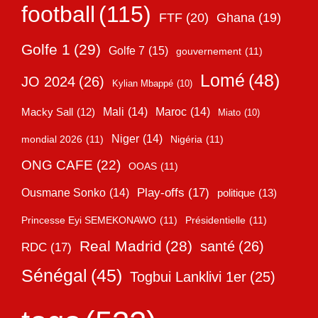
football
(115)
FTF
(20)
Ghana
(19)
Golfe 1
(29)
Golfe 7
(15)
gouvernement
(11)
Lomé
(48)
JO 2024
(26)
Kylian Mbappé
(10)
Mali
(14)
Maroc
(14)
Macky Sall
(12)
Miato
(10)
Niger
(14)
mondial 2026
(11)
Nigéria
(11)
ONG CAFE
(22)
OOAS
(11)
Play-offs
(17)
Ousmane Sonko
(14)
politique
(13)
Princesse Eyi SEMEKONAWO
(11)
Présidentielle
(11)
Real Madrid
(28)
santé
(26)
RDC
(17)
Sénégal
(45)
Togbui Lanklivi 1er
(25)