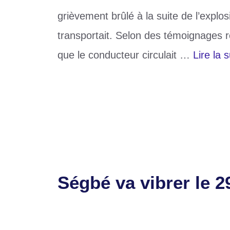
grièvement brûlé à la suite de l’explos
transportait. Selon des témoignages rec
que le conducteur circulait …
Lire la s
Catégories
Divers
Étiquettes
bouteille de gaz
,
Ségbé
Laisser un commentaire
Ségbé va vibrer le 2
30 mai 2025
par
Romuald A.