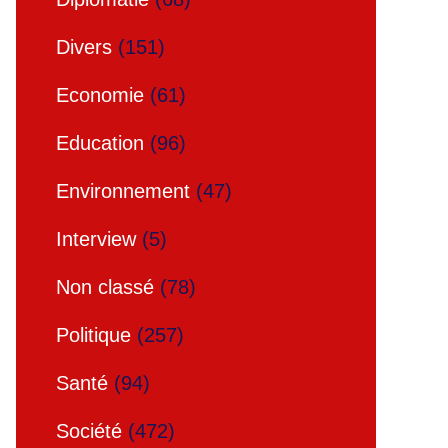
Divers
(151)
Economie
(61)
Education
(96)
Environnement
(47)
Interview
(5)
Non classé
(78)
Politique
(257)
Santé
(94)
Société
(472)