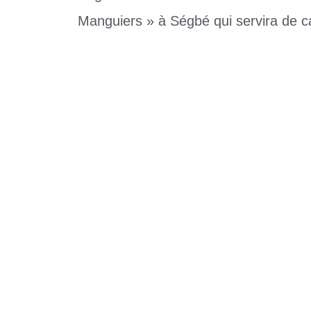
Manguiers » à Ségbé qui servira de 
Catégories
Non classé
Étiquettes
2AFOOT
,
football
,
Ségbé
Laisser un commentaire