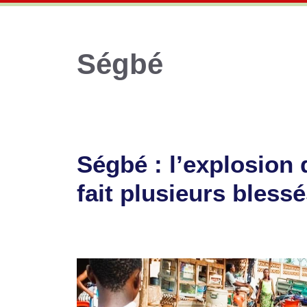
Ségbé
Ségbé : l’explosion 
fait plusieurs bless
23 avril 2026
par
Romuald A.