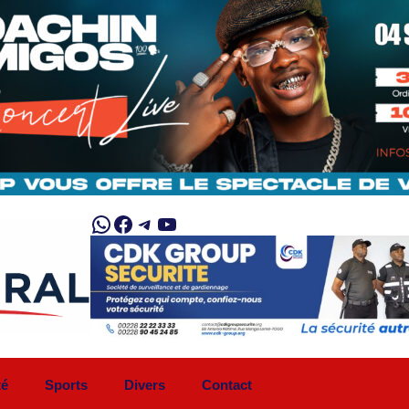
WhatsApp
Facebook
Telegram
YouTube
té
Sports
Divers
Contact