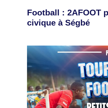
Football : 2AFOOT 
civique à Ségbé
5 août 2024
par
Romuald A.