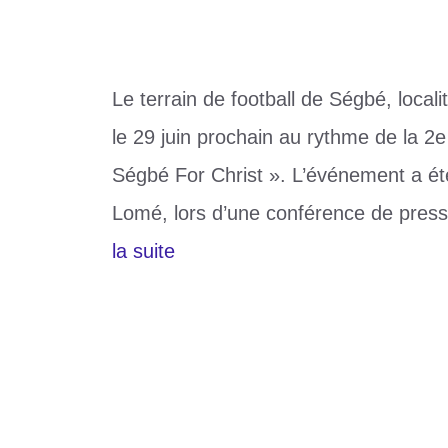
Le terrain de football de Ségbé, local
le 29 juin prochain au rythme de la 2
Ségbé For Christ ». L’événement a été
Lomé, lors d’une conférence de press
la suite
Catégories
Culture
Étiquettes
Prophète Dieudonné
,
Ségbé
,
togo
Laisser un commentaire