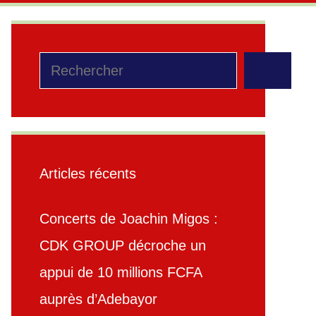
Rechercher
Articles récents
Concerts de Joachin Migos :
CDK GROUP décroche un
appui de 10 millions FCFA
auprès d’Adebayor