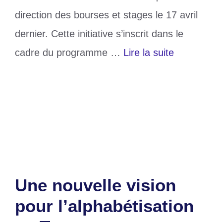
direction des bourses et stages le 17 avril
dernier. Cette initiative s’inscrit dans le
cadre du programme …
Lire la suite
Catégories
Education
Étiquettes
bourses d’études
Laisser un commentaire
Une nouvelle vision
pour l’alphabétisation