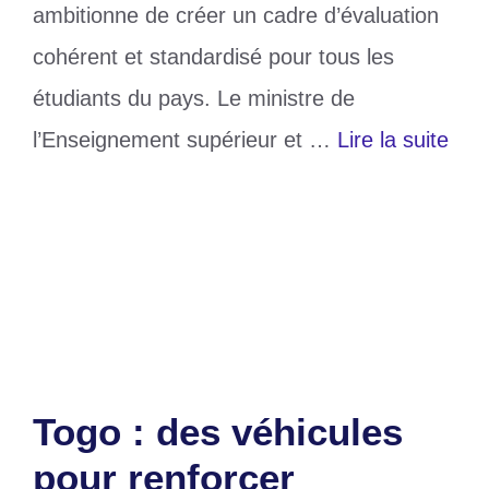
ambitionne de créer un cadre d’évaluation
cohérent et standardisé pour tous les
étudiants du pays. Le ministre de
l’Enseignement supérieur et …
Lire la suite
Catégories
Education
Étiquettes
Examen
,
togo
Laisser un commentaire
Togo : des véhicules
pour renforcer