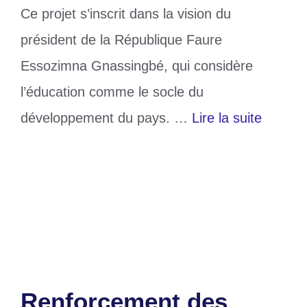
Ce projet s’inscrit dans la vision du
président de la République Faure
Essozimna Gnassingbé, qui considère
l’éducation comme le socle du
développement du pays. …
Lire la suite
Catégories
Education
Étiquettes
Éducation
,
togo
Laisser un commentaire
Renforcement des