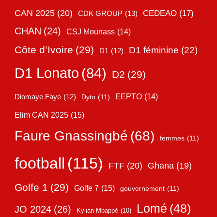
CAN 2025
(20)
CEDEAO
(17)
CDK GROUP
(13)
CHAN
(24)
CSJ Mounass
(14)
Côte d’Ivoire
(29)
D1 féminine
(22)
D1
(12)
D1 Lonato
(84)
D2
(29)
EEPTO
(14)
Diomaye Faye
(12)
Dyto
(11)
Elim CAN 2025
(15)
Faure Gnassingbé
(68)
femmes
(11)
football
(115)
FTF
(20)
Ghana
(19)
Golfe 1
(29)
Golfe 7
(15)
gouvernement
(11)
Lomé
(48)
JO 2024
(26)
Kylian Mbappé
(10)