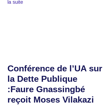
la suite
Catégories
Education
Étiquettes
BAC 1
,
togo
2 commentaires
Conférence de l’UA sur
la Dette Publique
:Faure Gnassingbé
reçoit Moses Vilakazi