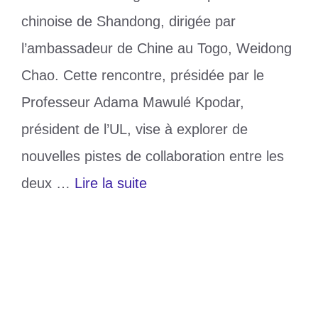
chinoise de Shandong, dirigée par
l’ambassadeur de Chine au Togo, Weidong
Chao. Cette rencontre, présidée par le
Professeur Adama Mawulé Kpodar,
président de l’UL, vise à explorer de
nouvelles pistes de collaboration entre les
deux …
Lire la suite
Catégories
Education
Étiquettes
Japon
,
Université de Lomé
Laisser un commentaire