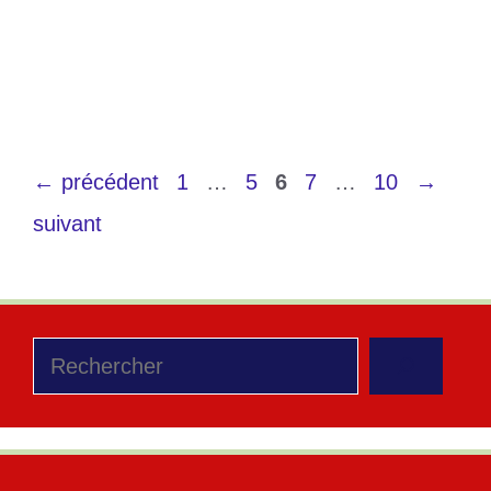
Étiquettes
Autonomisation
,
femme
,
forum
Laisser un commentaire
Page
Page
Page
Page
Page
←
précédent
1
…
5
6
7
…
10
→
suivant
Rechercher