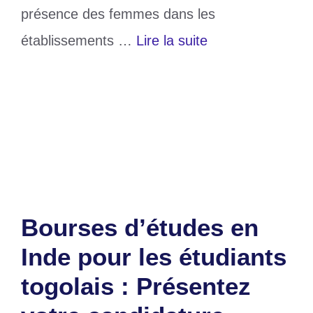
présence des femmes dans les
établissements …
Lire la suite
Catégories
Education
Étiquettes
Éducation
,
femmes
,
togo
Laisser un commentaire
Bourses d’études en
Inde pour les étudiants
togolais : Présentez