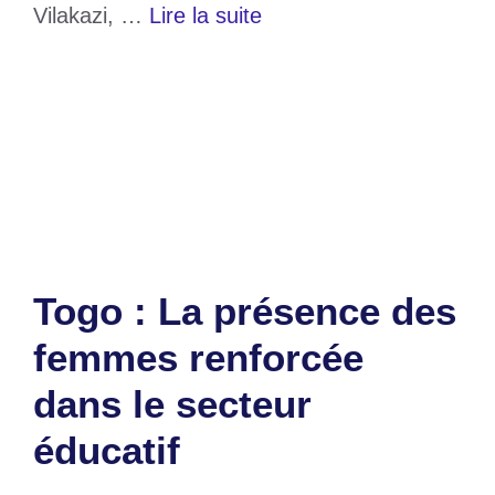
Vilakazi, …
Lire la suite
Catégories
Education
Étiquettes
Faure Gnassingbé
,
Moses vizlakazi
Laisser un commentaire
Togo : La présence des
femmes renforcée
dans le secteur
éducatif