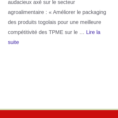
audacieux axé sur le secteur
agroalimentaire : « Améliorer le packaging
des produits togolais pour une meilleure
compétitivité des TPME sur le …
Lire la
suite
Catégories
Culture
Étiquettes
compétitivité
,
l 13e Foire Adjafi
,
Packaging
Laisser un commentaire