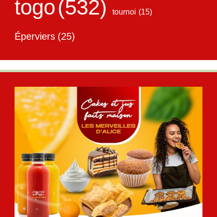
togo
(532)
tournoi
(15)
Éperviers
(25)