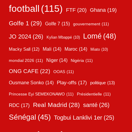
football
(115)
FTF
(20)
Ghana
(19)
Golfe 1
(29)
Golfe 7
(15)
gouvernement
(11)
Lomé
(48)
JO 2024
(26)
Kylian Mbappé
(10)
Mali
(14)
Maroc
(14)
Macky Sall
(12)
Miato
(10)
Niger
(14)
mondial 2026
(11)
Nigéria
(11)
ONG CAFE
(22)
OOAS
(11)
Play-offs
(17)
Ousmane Sonko
(14)
politique
(13)
Princesse Eyi SEMEKONAWO
(11)
Présidentielle
(11)
Real Madrid
(28)
santé
(26)
RDC
(17)
Sénégal
(45)
Togbui Lanklivi 1er
(25)